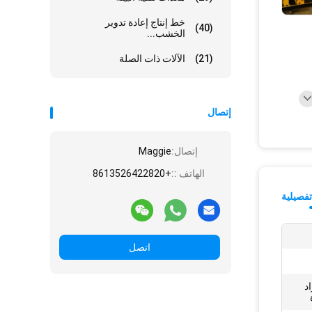
خط إنتاج إعادة تدوير
(40)
الخشب...
(21)
الآلات ذات الصلة
إتصال
إتصال:
Maggie
الهاتف ::
+8613526422820
فصيلية
اتصل
د