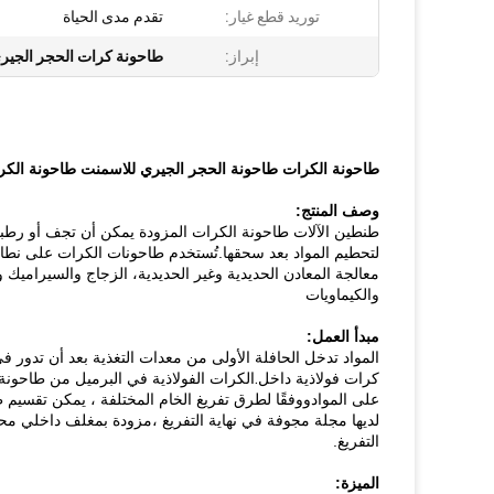
توريد قطع غيار:
تقدم مدى الحياة
إبراز:
طاحونة كرات الحجر الجير
طاحونة الكرات طاحونة الحجر الجيري للاسمنت طاحونة الكرا
وصف المنتج:
طنطين الآلات طاحونة الكرات المزودة يمكن أن تجف أو رطبة ط
لتحطيم المواد بعد سحقها.تُستخدم طاحونات الكرات على نطاق و
معالجة المعادن الحديدية وغير الحديدية، الزجاج والسيراميك و
والكيماويات
مبدأ العمل:
المواد تدخل الحافلة الأولى من معدات التغذية بعد أن تدور 
.
كرات فولاذية داخل
الكرات الفولاذية في البرميل من طاحونة ال
على الموادووفقًا لطرق تفريغ الخام المختلفة ، يمكن تقسيم 
لديها مجلة مجوفة في نهاية التفريغ ،مزودة بمغلف داخلي مح
التفريغ.
الميزة: