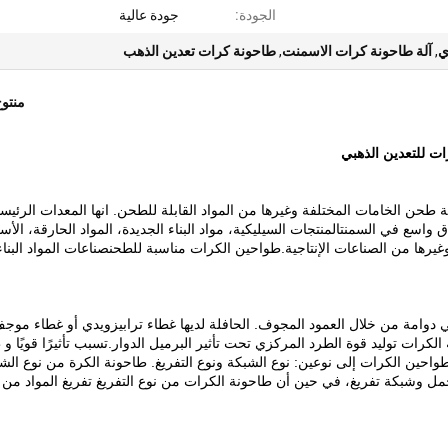
الجودة:
جودة عالية
ي
,
آلة طاحونة كرات الاسمنت
,
طاحونة كرات تعدين الذهب
منتو
ت للتعدين الذهبي
حن الخامات المختلفة وغيرها من المواد القابلة للطحن. انها المعدات الرئيسي
اسع في السمنتالمنتجات السيليكية، مواد البناء الجديدة، المواد الحارقة، الأس
غيرها من الصناعات الإنتاجية.طواحين الكرات مناسبة للطحنصناعات المواد البناء
في دوامة من خلال العمود المجوف. الحافلة لديها غطاء ترابيزويدي أو غطاء موج
كرات توليد قوة الطرد المركزي تحت تأثير البرميل الدوار.تسبب تأثيرًا قويًا و ط
طواحين الكرات إلى نوعين: نوع الشبكة ونوع التفريغ. طاحونة الكرة من نوع الش
مل وشبكة تفريغ، في حين أن طاحونة الكرات من نوع التفريغ تفريغ المواد من 