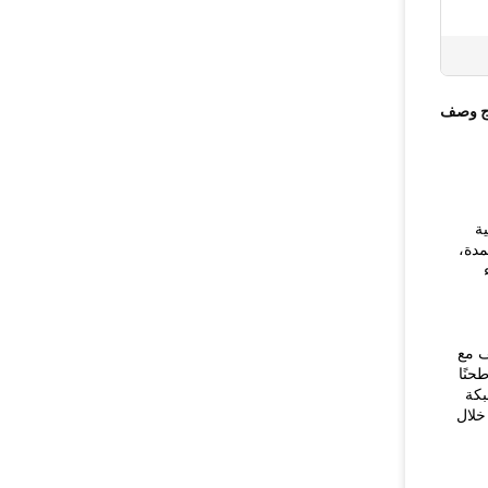
ج وصف
ة
مدة،
ف مع
حنًا
بكة
خلال