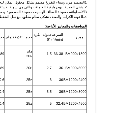
1التصميم مرن وميناء التفريغ مصمم بشكل معقول. يمكن للعملاء اختيار جهاز إزالة الحديد وفقا لاحتياجاتهم الخاصة.
2. يتبنى العملية الهيدروليكية الكاملة ، والتي هي سهلة الاستخدام وسهلة لتحقيق الأتمتة. يتم تحسين موثوقيتها وعمرها بشكل كبير.
3الأسطوانة، صفيحة الغطاء، الوسيط، صفيحة المقصورة وصفيحة شبكة التفريغ للجزء الدوار كلها مصنوعة من أجزاء أصلية عالية الجودة.
4طاحونة الكرات والصنف تشكل نظام مغلق، مع نقل الضغط السلبي والغبار الصغير، والحد من الضرر لجسم الإنسان.
المواصفات والمعايير الأداءية:
السرعة
حمولة الكرة
النموذج
حجم التغذية ((ملم)
حجم
((t)
(r/min)
ملم
.89
1.5
36-38
BM900x1800
≤20
.89
≤20
2.7
36
BM900x3000
0.6
≤25
3
36
BM1200x2400
0.4
≤25
3.5
36
BM1200x3000
0.4
≤25
5
32.4
BM1200x4500