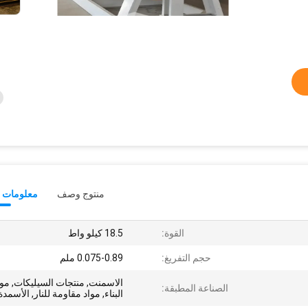
منتوج وصف
معلومات ت
القوة:
18.5 كيلو واط
حجم التفريغ:
0.075-0.89 ملم
الاسمنت, منتجات السيليكات, موا
الصناعة المطبقة:
البناء, مواد مقاومة للنار, الأسمدة