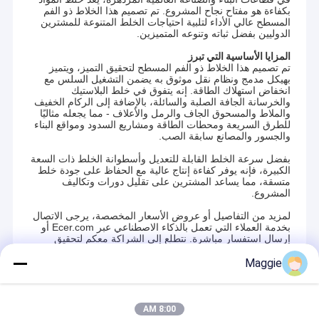
بكفاءة هو مفتاح نجاح المشروع. تم تصميم هذا الخلاط ذو الفم
المسطح عالي الأداء لتلبية احتياجات الخلط المتنوعة للمشترين
الدوليين بفضل ثباته وتنوعه المتميزين.
المزايا الأساسية التي تبرز
تم تصميم هذا الخلاط ذو الفم المسطح لتحقيق التميز، ويتميز
بهيكل مدمج ونظام نقل موثوق به يضمن التشغيل السلس مع
انخفاض استهلاك الطاقة. إنه يتفوق في خلط البلاستيك
والخرسانة الجافة الصلبة والسائلة، بالإضافة إلى الركام الخفيف
والملاط والمسحوق الجاف والرمل والأعلاف - مما يجعله مثاليًا
للطرق السريعة ومحطات الطاقة ومشاريع السدود ومواقع البناء
والجسور والمصانع سابقة الصب.
بفضل سرعة الخلط القابلة للتعديل وأسطوانة الخلط ذات السعة
الكبيرة، فإنه يوفر كفاءة إنتاج عالية مع الحفاظ على جودة خلط
متسقة، مما يساعد المشترين على تقليل دورات وتكاليف
المشروع.
لمزيد من التفاصيل أو عروض الأسعار المخصصة، يرجى الاتصال
بخدمة العملاء التي تعمل بالذكاء الاصطناعي عبر Ecer.com أو
إرسال استفسار مباشرة. نتطلع إلى الشراكة معكم لتحقيق
النجاح المتبادل!
Maggie
Recommended Products
8:00 AM