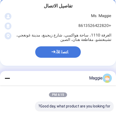
تفاصيل الاتصال
Ms. Maggie
+8613526422820
الغرفة 1110، ساحة هواكسي، شارع زيجينغ، مدينة غونغجي،
تشينغتشو، مقاطعة هنان، الصين
ﺎﺘﺼﻟ ﺍﻶﻧ
Maggie
احصل على افضل سعر ل
6:15 PM
سيلكا رمل هزازة الجهاز
الشاشة مربع الشاشة
Good day, what product are you looking for?
جرافة