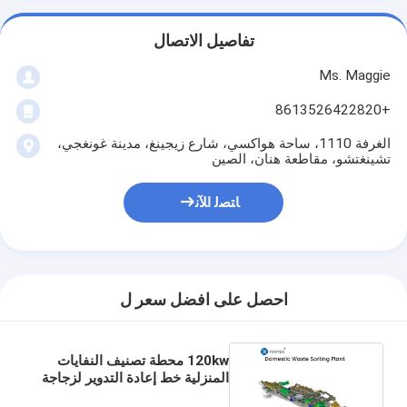
تفاصيل الاتصال
Ms. Maggie
+8613526422820
الغرفة 1110، ساحة هواكسي، شارع زيجينغ، مدينة غونغجي،
تشينغتشو، مقاطعة هنان، الصين
ﺎﺘﺼﻟ ﺍﻶﻧ
احصل على افضل سعر ل
120kw محطة تصنيف النفايات
المنزلية خط إعادة التدوير لزجاجة
الطعام والشراب