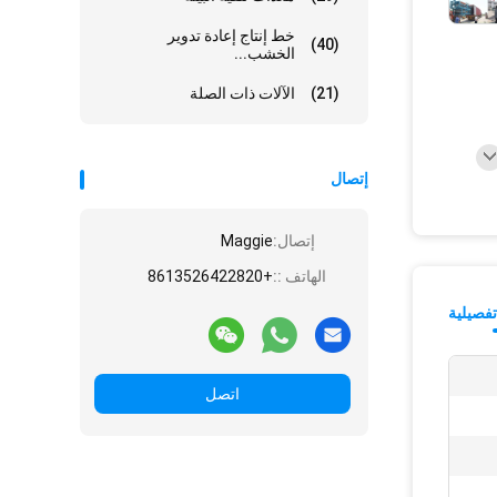
خط إنتاج إعادة تدوير
(40)
الخشب...
(21)
الآلات ذات الصلة
إتصال
إتصال:
Maggie
الهاتف ::
+8613526422820
فصيلية
اتصل