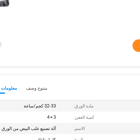
منتوج وصف
معلومات ت
مادة الورق:
32-33 كجم/ساعة
كمية العفن:
3 × 4
الاسم:
آلة تصنيع علب البيض من الورق
النوع:
كامل تلقائي