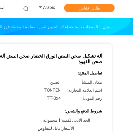
Arabic
الم
طلب اقتباس
منزل
المنتجات
محطة إعادة التدوير لفرز القمامة
محطة فرز النف
آلة تشكيل صحن البيض الورق الخضار صحن البيض آلة
صحن القهوة
تفاصيل المنتج:
مكان المنشأ:
الصين
اسم العلامة التجارية:
TONTEN
رقم الموديل:
TT-3x4
شروط الدفع والشحن:
الحد الأدنى لكمية:
1 مجموعة
الأسعار:
قابل للتفاوض