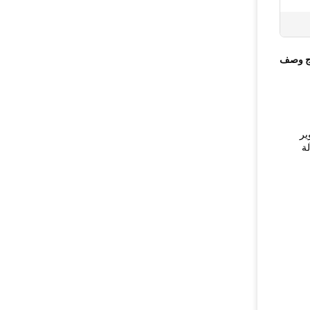
ج وصف
ير
ة