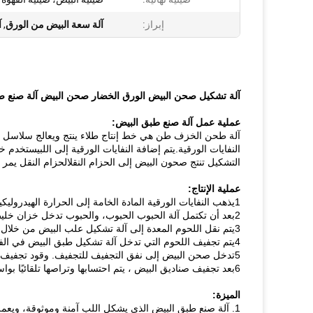
إبراز:
آلة سعة البيض من الورق
,
آ
آلة تشكيل صحن البيض الورق الخضار صحن البيض آلة صنع ص
عملية عمل آلة صنع طبق البيض:
آلة طحن الخزف طن هي خط إنتاج طلاء ينتج ويعالج سلاسل ا
النفايات الورقية.يتم إضافة النفايات الورقية إلى اللبيستخد
التشكيل تنتج صحون البيض إلى الحزام النقلالحزام النقل يمر 
عملية الإنتاج:
1يذهب النفايات الورقية المادة الخامة إلى الحرارة الهيدروليكية للخزف.
2بعد أن تكتمل آلة الحبوب الحبوب، والحبوب تدخل خزان خليط الحبوب للخليط والتجانس.
3يتم نقل اللحوم المعدة إلى آلة تشكيل علب البيض من خلال مضخة إمدادات اللحوم.
4يتم تجفيف اللحوم التي تدخل آلة تشكيل طبق البيض في الفراغ ونقلها إلى شريط نقل التجفيف بعد تشكيل طبق البيض.
5تدخل صحن البيض إلى نفق التجفيف للتجفيف. وقود تجفيف صحن البيض هو الفحم والخشب والكريات الحيوية والغاز الطبيعي ، إلخ.
6بعد تجفيف صناديق البيض ، يتم احتسابها وتراصها تلقائيًا بواسطة آلة جمع صناديق البيض ، ثم يتم تعبئتها وتخزينها في المستودع.
الميزة:
1. آلة صنع طبق البيض الذي يشكل اللب آمنة وموثوقة، ويعمل المعدات بسلاسة.