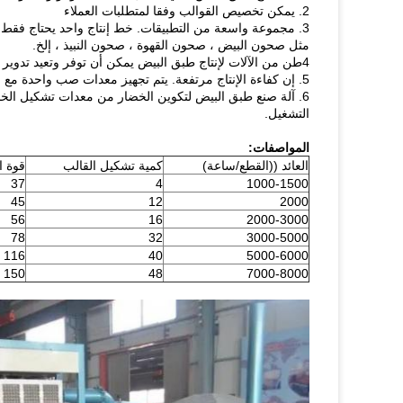
2. يمكن تخصيص القوالب وفقا لمتطلبات العملاء
3. مجموعة واسعة من التطبيقات. خط إنتاج واحد يحتاج فقط 
مثل صحون البيض ، صحون القهوة ، صحون النبيذ ، إلخ.
4طن من الآلات لإنتاج طبق البيض يمكن أن توفر وتعيد تدوير المواد الورقية، مع انخفاض تكاليف الاستثمار والربح العالي.
5. إن كفاءة الإنتاج مرتفعة. يتم تجهيز معدات صب واحدة مع مجموعات متعددة من القوالب، ويمكن صب العديد من الصناديق في وقت واحد.
6. آلة صنع طبق البيض لتكوين الخضار من معدات تشكيل الخ
التشغيل.
المواصفات:
العائد ((القطع/ساعة)
كمية تشكيل القالب
قوة ال
37
4
1000-1500
45
12
2000
56
16
2000-3000
78
32
3000-5000
116
40
5000-6000
150
48
7000-8000