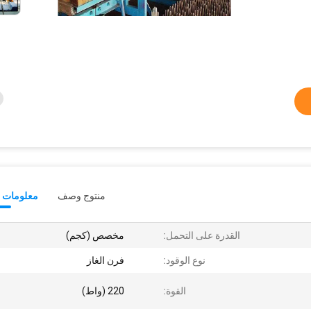
منتوج وصف
معلومات ت
القدرة على التحمل:
مخصص (كجم)
نوع الوقود:
فرن الغاز
القوة:
220 (واط)