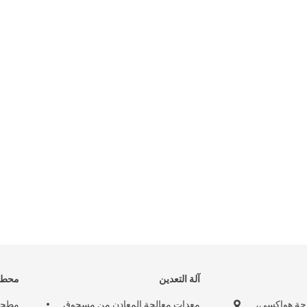
آلة التعدين
محطة 
 1110، ساحة هواكسي،
معدات معالجة المعادن من مسحوق
مطحنة