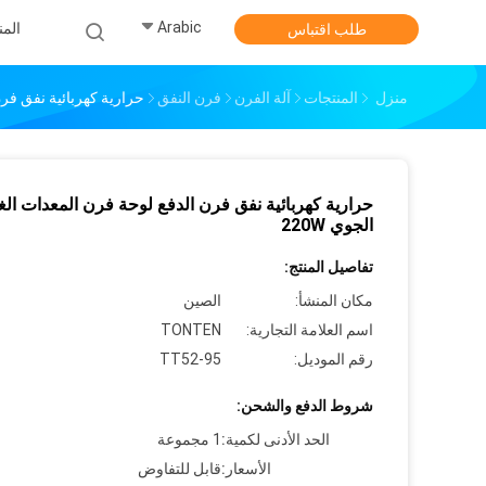
Arabic
الم
طلب اقتباس
منزل
المنتجات
آلة الفرن
فرن النفق
حرارية كهربائية نفق فرن 
حرارية كهربائية نفق فرن الدفع لوحة فرن المعدات ال
الجوي 220W
تفاصيل المنتج:
مكان المنشأ:
الصين
اسم العلامة التجارية:
TONTEN
رقم الموديل:
TT52-95
شروط الدفع والشحن:
الحد الأدنى لكمية:
1 مجموعة
الأسعار:
قابل للتفاوض