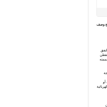
ج وصف
لنفق
القطن
صممته
جة
أو
ربائية
ن