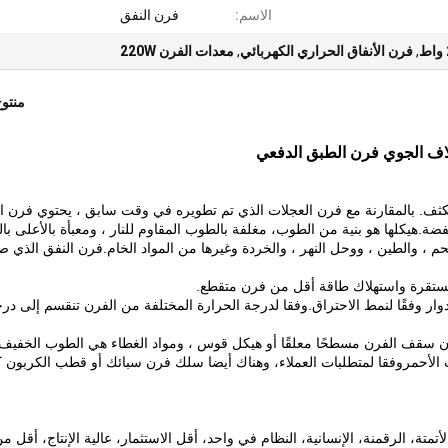
الاسم:
فرن النفق
,
فرن الأنفاق الحراري الكهربائي
,
معدات الفرن 220W
منتو
لاف الجوي فرن الطبق الدفعي
ثف. بالمقارنة مع فرن العجلات الذي تم تطويره في وقت سابق ، يحتوي فرن ا
خفضة.هيكلها هو بنية من الطوب، مغلفة بالطوب المقاوم للنار ، ومعبأة بالأعلى ب
م ، والطين ، ووحل النهر ، والخردة وغيرها من المواد الخام.فرن النفق الذي 
لدوار وفقًا لنمط الاحتراق.وفقا لدرجة الحرارة المختلفة من الفرن تنقسم إلى در
ن سقف الفرن مسطحًا معلقًا أو هيكل قوس ، ومواد الغطاء هي الطوب الخفيف 
 الأحمروفقا لمتطلبات العملاء، وهناك أيضا سلك فرن سبائك أو قطب الكربون كه
تمتة، الرقمنة، الإنسانية، النظام في واحد، أقل الاستثمار، عالية الإنتاج، أقل م