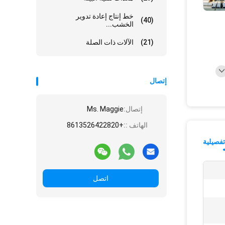
خط إنتاج إعادة تدوير
(40)
الخشب...
(21)
الآلات ذات الصلة
إتصال
إتصال:
Ms. Maggie
الهاتف ::
+8613526422820
فصيلية
اتصل