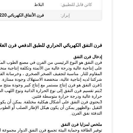
كائن قابل للتطبيق:
البلاط
إبراز:
فرن الأنفاق الكهربائي 220 واط
فرن النفق الكهربائي الحراري للطبق الدفعي فرن الغ
إدخال فرن النفق
فرن النفق هو النوع الرئيسي من الفرن في مصنع الطوب المك
على إنتاجية عالية ودرجة عالية من الأتمتة وتكلفة إنتاجية من
المقاوم للنار. مناسبة لتجفيف الصخر الصخري ، وخرسانة الفح
شركتنا لديه إنتاجية عالية، منخفضة الاستهلاك وجودة ممتازة.
1فرن النفق هو فرن إنتاج مستمر مع إنتاج كبير وجودة منتج مستقرة واستهلاك طاقة أقل من فرن متقطع.
2يتم تقسيم فرن النفق إلى نوع الحرارة الذاتية ونوع اللهب ا
حرارة عالية ودرجة حرارة متوسطة فئتين.
3يحتوي فرن النفق على أشكال هيكلية مختلفة. يمكن أن يكو
الثقيل ،والظهور يمكن أن يكون هيكل الإطار الصلب أو الطوب
التدفئة نفق الفرن.
ملخص لمزايا فرن النفق
توفير الطاقة وحماية البيئة تجميع فرن النفق الدوار مجموعة الأ