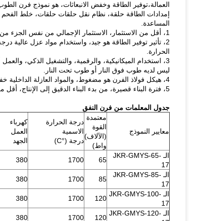
العمالة،توفير الطاقة وخفض الانبعاثات، هو نموذج فرن الطو
إمدادات الطاقة حلقة، نظام نقل حلقات حلقات، خلط الفحم ال
المساعدة.
1، أقل من الاستثمار، الاستثمار الإجمالي من نفس الجزء من فرن النفق توفير أكثر من 50٪.
2، تأثير توفير الطاقة هو جيد، واستخدام مواد عزل عالية در
الحرارة.
3، استخدام الميكانيكية، والرقمية، والتشغيل الذكي، والعم
ليس لديه طوب فوق النار أو طوب تحت النار.
4، هيكل فولاذ الفرن هو مضغوط، والمواد العازلة الداخلية خفيفة الوزن، والبنية المعقولة، والتصميم العلمي، أقل صيانة، وانخفاض تكاليف الصيانة.
5، فترة البناء قصيرة، من بدء البناء الدقيق إلى الإنتاج، أقل من ثلاثة أشهر فقط.
جدول المعلمات من فرن النفق
معتمدة
درجة الحرارة
كهرباء
القوة
معايير النموذج
الاسمية
العمل
(الآلاف)
درجة (°C)
الجهد
واط)
الـ JKR-GMYS-65-
380
1700
65
17
الـ JKR-GMYS-85-
380
1700
85
17
الـ JKR-GMYS-100-
380
1700
120
17
الـ JKR-GMYS-120-
380
1700
120