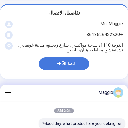
تفاصيل الاتصال
Ms. Maggie
+8613526422820
الغرفة 1110، ساحة هواكسي، شارع زيجينغ، مدينة غونغجي،
تشينغتشو، مقاطعة هنان، الصين
ﺎﺘﺼﻟ ﺍﻶﻧ
Maggie
احصل على افضل سعر ل
3:24 AM
كسارة الفك الدولوميت التركيز
كسارة الماكينة التعدين كسارة
Good day, what product are you looking for?
الفك