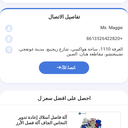
تفاصيل الاتصال
Ms. Maggie
+8613526422820
الغرفة 1110، ساحة هواكسي، شارع زيجينغ، مدينة غونغجي،
تشينغتشو، مقاطعة هنان، الصين
ﺎﺘﺼﻟ ﺍﻶﻧ
احصل على افضل سعر ل
آلة فاصل أسلاك إعادة تدوير
النحاس الجاف آلة فصل الأرز