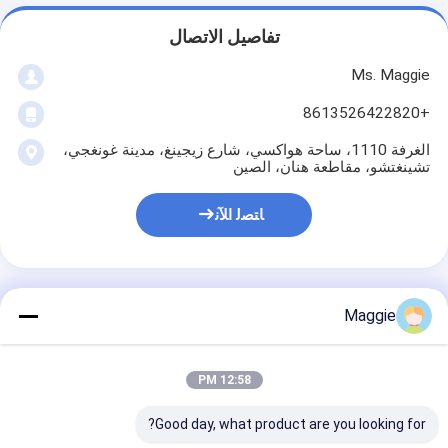
تفاصيل الاتصال
Ms. Maggie
+8613526422820
الغرفة 1110، ساحة هواكسي، شارع زيجينغ، مدينة غونغجي،
تشينغتشو، مقاطعة هنان، الصين
ﺎﺘﺼﻟ ﺍﻶﻧ
Maggie
احصل على افضل سعر ل
12:58 PM
قطعة معدنية أفقية آلة
البريكيت الهيدروليكية
Good day, what product are you looking for?