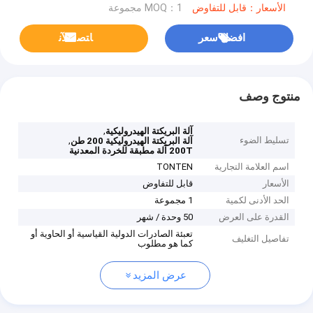
الأسعار：قابل للتفاوض
MOQ：1 مجموعة
افضل سعر
ﺎﺘﺼﻟ ﺍﻶﻧ
منتوج وصف
,
آلة البريكتة الهيدروليكية
تسليط الضوء
,
آلة البريكتة الهيدروليكية 200 طن
200T آلة مطبقة للخردة المعدنية
اسم العلامة التجارية
TONTEN
الأسعار
قابل للتفاوض
الحد الأدنى لكمية
1 مجموعة
القدرة على العرض
50 وحدة / شهر
تعبئة الصادرات الدولية القياسية أو الحاوية أو
تفاصيل التغليف
كما هو مطلوب
عرض المزيد