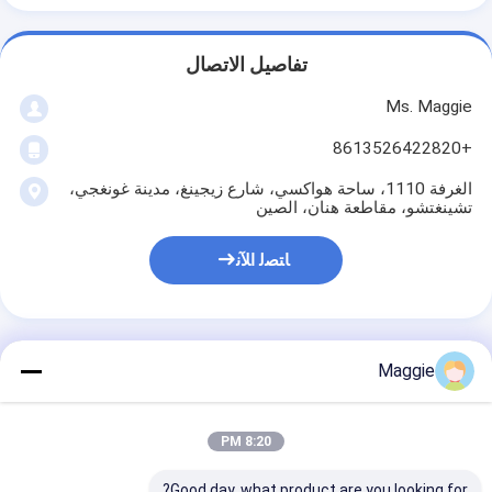
تفاصيل الاتصال
Ms. Maggie
+8613526422820
الغرفة 1110، ساحة هواكسي، شارع زيجينغ، مدينة غونغجي،
تشينغتشو، مقاطعة هنان، الصين
ﺎﺘﺼﻟ ﺍﻶﻧ
Maggie
احصل على افضل سعر ل
8:20 PM
محطم دوماً للدراجات الثنائية
محطم الصخور حجر الجير
Good day, what product are you looking for?