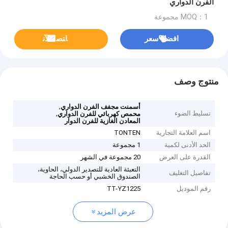
الفرن الدواري
MOQ：1 مجموعة
افضل سعر
ﺎﺘﺼﻟ ﺍﻶﻧ
منتوج وصف
,
أسمنت مجفف الفرن الدواري
تسليط الضوء
,
محمص كهربائي للفرن الدواري
المعادن الغازية للفرن الدوار
اسم العلامة التجارية
TONTEN
الحد الأدنى لكمية
1 مجموعة
القدرة على العرض
20 مجموعة في الشهر
التعبئة العادية للتصدير الدولي، الحاوية،
تفاصيل التغليف
الصندوق الخشبي أو حسب الحاجة
رقم الموديل
TT-YZ1225
عرض المزيد