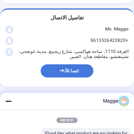
تفاصيل الاتصال
Ms. Maggie
+8613526422820
الغرفة 1110، ساحة هواكسي، شارع زيجينغ، مدينة غونغجي،
تشينغتشو، مقاطعة هنان، الصين
ﺎﺘﺼﻟ ﺍﻶﻧ
Maggie
احصل على افضل سعر ل
8:01 AM
المعادن الفرن الدواري مجفف
الاسمنت محمص الغاز الكهربائي
Good day, what product are you looking for?